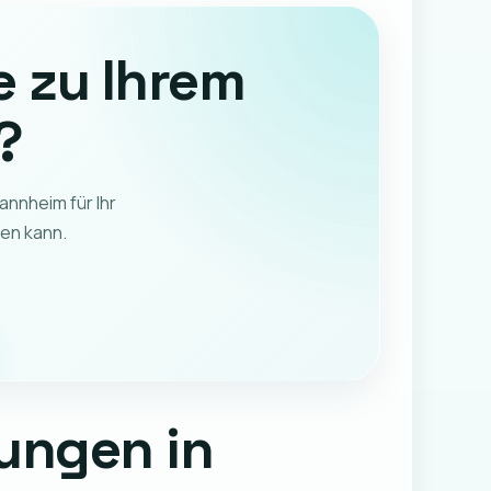
e zu Ihrem
?
annheim für Ihr
hen kann.
dungen in