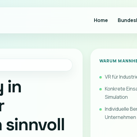
Home
Bundes
WARUM MANNH
VR für Industri
y in
Konkrete Einsa
Simulation
r
Individuelle 
sinnvoll
Unternehmen u